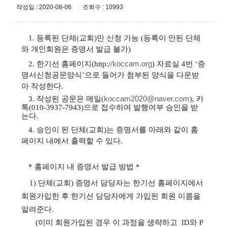
작성일 : 2020-08-06
조회수 : 10993
1. 등록된
단체
(
교회
)만
신청 가능 (등록이 안된 단체
와 개인회원은 증명서 발급 불가)
2.
한기선 홈페이지
(http://
koccam.org
)
자료실 4번
‘
증
명서신청공문양식
’으로 들어가
첨부된
양식을 다운받
아 작성한다
.
3.
작성된 공문은 메일(
koccam2020@naver.com
), 카
톡(010-3937-7943)으로 접수하여 발행여부 승인을 받
는다
.
4. 승인이 된 단체(교회)는 증명서를 아래와 같이 홈
페이지 내에서 출력할 수 있다.
* 홈페이지 내
증명서 발급 방법 *
1)
단체(교회) 증명서 담당자는 한기선 홈페이지에서
회원가입한 후 한기선 담당자에게 가입된 회원 이름을
알려준다.
(이미 회원가입된 경우 이 과정을 생략하고 ID와 P